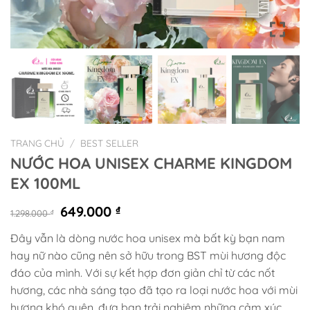
TRANG CHỦ
/
BEST SELLER
NƯỚC HOA UNISEX CHARME KINGDOM
EX 100ML
Giá
Giá
649.000
₫
1.298.000
₫
gốc
hiện
Đây vẫn là dòng nước hoa unisex mà bất kỳ bạn nam
là:
tại
hay nữ nào cũng nên sở hữu trong BST mùi hương độc
1.298.000 ₫.
là:
649.000 ₫.
đáo của mình. Với sự kết hợp đơn giản chỉ từ các nốt
hương, các nhà sáng tạo đã tạo ra loại nước hoa với mùi
hương khó quên, đưa bạn trải nghiệm những cảm xúc