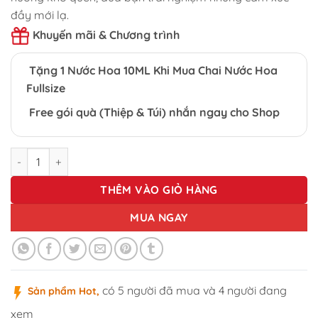
đầy mới lạ.
Khuyến mãi & Chương trình
Tặng 1 Nước Hoa 10ML Khi Mua Chai Nước Hoa
Fullsize
Free gói quà (Thiệp & Túi) nhắn ngay cho Shop
NƯỚC HOA UNISEX CHARME KINGDOM EX 100ML số lượng
THÊM VÀO GIỎ HÀNG
MUA NGAY
có 5 người đã mua và 4 người đang
Sản phẩm Hot,
xem