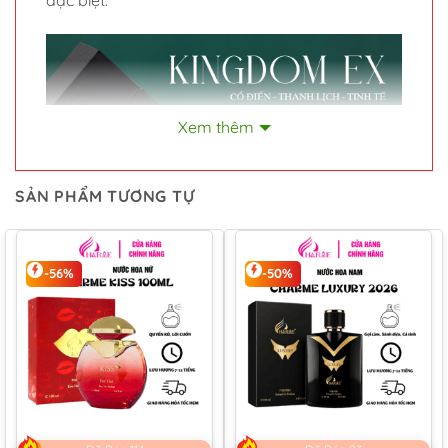
đặc biệt.
Xem thêm
SẢN PHẨM TƯƠNG TỰ
-56%
-50%
Sở hữu note hương Iso E Super, mang hơi thở
đặc trưng của gỗ tuyết tùng, nhưng chắc hẳn