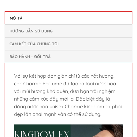
MÔ TẢ
HƯỚNG DẪN SỬ DỤNG
CAM KẾT CỦA CHÚNG TÔI
BẢO HÀNH - ĐỔI TRẢ
Với sự kết hợp đơn giản chỉ từ các nốt hương,
các Charme Perfume đã tạo ra loại nước hoa
với mùi hương khó quên, đưa bạn trải nghiệm
những cảm xúc đầy mới lạ. Đặc biệt đây là
dòng nước hoa unisex Charme kingdom ex phái
đẹp lẫn phái mạnh vẫn có thể sử dụng.