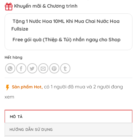
Free gói quà (Thiệp & Túi) nhắn ngay cho Shop
Hết hàng
có 1 người đã mua và 2 người đang
Sản phẩm Hot,
xem
MÔ TẢ
HƯỚNG DẪN SỬ DỤNG
CAM KẾT CỦA CHÚNG TÔI
BẢO HÀNH - ĐỔI TRẢ