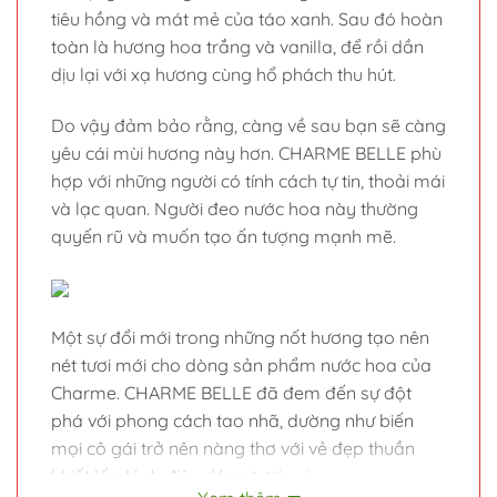
Do vậy đảm bảo rằng, càng về sau bạn sẽ càng
yêu cái mùi hương này hơn. CHARME BELLE phù
hợp với những người có tính cách tự tin, thoải mái
và lạc quan. Người đeo nước hoa này thường
quyến rũ và muốn tạo ấn tượng mạnh mẽ.
Một sự đổi mới trong những nốt hương tạo nên
nét tươi mới cho dòng sản phẩm nước hoa của
Charme. CHARME BELLE đã đem đến sự đột
phá với phong cách tao nhã, dường như biến
mọi cô gái trở nên nàng thơ với vẻ đẹp thuần
khiết lấp lánh điệu dáng tươi vui.
Xem thêm
1. THÔNG TIN SẢN PHẨM
SẢN PHẨM TƯƠNG TỰ
– Thương hiệu: Nước hoa Charme