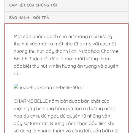
Một sản phẩm dành cho nữ mang mùi hương
thu hút vừa mới ra mắt nhà Charme với các nốt
hương thu hút, đầy thanh lịch. Nước hoa Charme
BELLE được biết đến là một mùi hương thơm
đặc biệt thu hút vì nền hương ấn tượng và quyến
rũ .
CHARME BELLE nắm bắt được bản chất của
một ngày hè nóng bỏng và tạo ra hương nước
hoa đủ chín, đủ ngọt, đủ quyến rũ những vẫn
đầy sự tươi mát. Những cảm nhận đầu tiên khi
sử dụng là hương thơm vô cùng lôi cuốn bởi mùi
tiêu hồng và mát mẻ của táo xanh. Sau đó hoàn
toàn là hương hoa trắng và vanilla, để rồi dần
dịu lại với xạ hương cùng hổ phách thu hút.