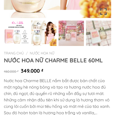
TRANG CHỦ
/
NƯỚC HOA NỮ
NƯỚC HOA NỮ CHARME BELLE 60ML
Giá
Giá
349.000
₫
460.000
₫
gốc
hiện
Nước hoa Charme BELLE nắm bắt được bản chất của
là:
tại
một ngày hè nóng bỏng và tạo ra hương nước hoa đủ
460.000 ₫.
là:
349.000 ₫.
chín, đủ ngọt, đủ quyến rũ những vẫn đầy sự tươi mát.
Những cảm nhận đầu tiên khi sử dụng là hương thơm vô
cùng lôi cuốn bởi mùi tiêu hồng và mát mẻ của táo xanh.
Sau đó hoàn toàn là hương hoa trắng và vanilla,…
Khuyến mãi & Chương trình
Tặng 1 Nước Hoa 10ML Khi Mua Chai Nước Hoa
Fullsize