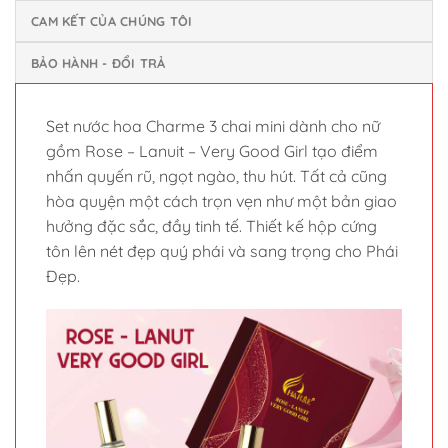
CAM KẾT CỦA CHÚNG TÔI
BẢO HÀNH - ĐỔI TRẢ
Set nước hoa Charme 3 chai mini dành cho nữ
gồm Rose – Lanuit – Very Good Girl tạo điểm
nhấn quyến rũ, ngọt ngào, thu hút. Tất cả cũng
hòa quyện một cách trọn vẹn như một bản giao
hưởng đặc sắc, đầy tinh tế. Thiết kế hộp cứng
tôn lên nét đẹp quý phái và sang trọng cho Phái
Đẹp.