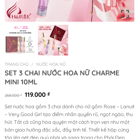
TRANG CHỦ
/
NƯỚC HOA NỮ
SET 3 CHAI NƯỚC HOA NỮ CHARME
MINI 10ML
Giá
Giá
119.000
₫
268.000
₫
gốc
hiện
Set nước hoa gồm 3 chai dành cho nữ gồm Rose – Lanuit
là:
tại
– Very Good Girl tạo điểm nhấn quyến rũ, ngọt ngào, thu
268.000 ₫.
là:
119.000 ₫.
hút. Tất cả cũng hòa quyện một cách trọn vẹn như một
bản giao hưởng đặc sắc, đầy tinh tế. Thiết kế hộp cứng
tôn lên nét đẹp quý phái và sang trọng cho Phái Đẹp.