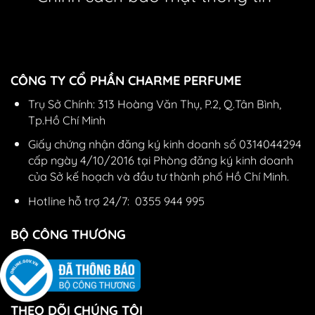
2. Điều kiện đổi trả:
– Đổi trả sản phẩm trong vòng 7 ngày kể từ
ngày nhận hàng nếu lỗi phát sinh từ nhà sản
CÔNG TY CỔ PHẦN CHARME PERFUME
xuất
Trụ Sở Chính: 313 Hoàng Văn Thụ, P.2, Q.Tân Bình,
– Shop giao hàng không đúng sản phẩm
Tp.Hồ Chí Minh
Giấy chứng nhận đăng ký kinh doanh số 0314044294
– Giao không đúng số lượng hàng đã đặt, sản
cấp ngày 4/10/2016 tại Phòng đăng ký kinh doanh
phẩm chưa qua sử dụng
của Sở kế hoạch và đầu tư thành phố Hồ Chí Minh.
Hotline hỗ trợ 24/7:
0355 944 995
BỘ CÔNG THƯƠNG
THEO DÕI CHÚNG TÔI