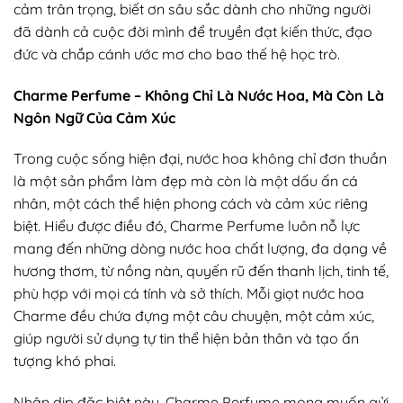
cảm trân trọng, biết ơn sâu sắc dành cho những người
đã dành cả cuộc đời mình để truyền đạt kiến thức, đạo
đức và chắp cánh ước mơ cho bao thế hệ học trò.
Charme Perfume – Không Chỉ Là Nước Hoa, Mà Còn Là
Ngôn Ngữ Của Cảm Xúc
Trong cuộc sống hiện đại, nước hoa không chỉ đơn thuần
là một sản phẩm làm đẹp mà còn là một dấu ấn cá
nhân, một cách thể hiện phong cách và cảm xúc riêng
biệt. Hiểu được điều đó, Charme Perfume luôn nỗ lực
mang đến những dòng nước hoa chất lượng, đa dạng về
hương thơm, từ nồng nàn, quyến rũ đến thanh lịch, tinh tế,
phù hợp với mọi cá tính và sở thích. Mỗi giọt nước hoa
Charme đều chứa đựng một câu chuyện, một cảm xúc,
giúp người sử dụng tự tin thể hiện bản thân và tạo ấn
tượng khó phai.
Nhân dịp đặc biệt này, Charme Perfume mong muốn gửi