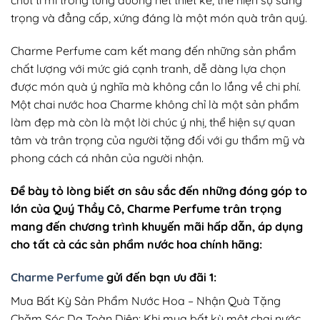
chút tỉ mỉ trong từng đường nét thiết kế, thể hiện sự sang
trọng và đẳng cấp, xứng đáng là một món quà trân quý.
Charme Perfume cam kết mang đến những sản phẩm
chất lượng với mức giá cạnh tranh, dễ dàng lựa chọn
được món quà ý nghĩa mà không cần lo lắng về chi phí.
Một chai nước hoa Charme không chỉ là một sản phẩm
làm đẹp mà còn là một lời chúc ý nhị, thể hiện sự quan
tâm và trân trọng của người tặng đối với gu thẩm mỹ và
phong cách cá nhân của người nhận.
Để bày tỏ lòng biết ơn sâu sắc đến những đóng góp to
lớn của Quý Thầy Cô, Charme Perfume trân trọng
mang đến chương trình khuyến mãi hấp dẫn, áp dụng
cho tất cả các sản phẩm nước hoa chính hãng:
Charme Perfume
gửi đến bạn ưu đãi 1:
Mua Bất Kỳ Sản Phẩm Nước Hoa – Nhận Quà Tặng
Chăm Sóc Da Toàn Diện: Khi mua bất kỳ một chai nước