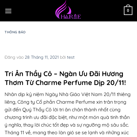
Bỏ
qua
0
nội
dung
THÔNG BÁO
Cùng Charme Perfume Tri Ân Thầy Cô –
Ngày Nhà Giáo Việt Nam 20/11
Đăng vào
28 Tháng 11, 2021
bởi
test
Tri Ân Thầy Cô – Ngàn Ưu Đãi Hương
Thơm Từ Charme Perfume Dịp 20/11!
Nhân dịp kỷ niệm Ngày Nhà Giáo Việt Nam 20/11 thiêng
liêng, Công ty Cổ phần Charme Perfume xin trân trọng
gửi đến Quý Thầy Cô lời tri ân chân thành nhất cùng
chương trình ưu đãi đặc biệt, như một món quà tinh thần
ý nghĩa, thay lời chúc tốt đẹp và sự ngưỡng mộ sâu sắc.
Tháng 11 về, mang theo làn gió se se lạnh và những xúc