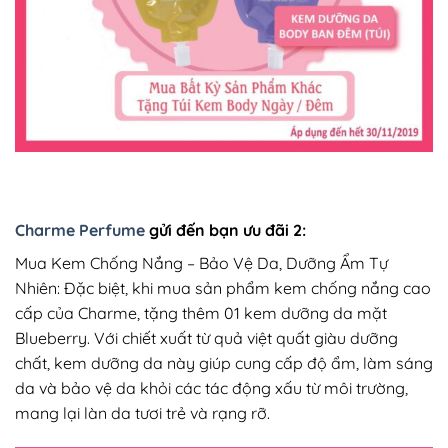
Charme Perfume
gửi đến bạn ưu đãi 2:
Mua Kem Chống Nắng – Bảo Vệ Da, Dưỡng Ẩm Tự
Nhiên: Đặc biệt, khi mua sản phẩm kem chống nắng cao
cấp của Charme, tặng thêm 01 kem dưỡng da mặt
Blueberry. Với chiết xuất từ quả việt quất giàu dưỡng
chất, kem dưỡng da này giúp cung cấp độ ẩm, làm sáng
da và bảo vệ da khỏi các tác động xấu từ môi trường,
mang lại làn da tươi trẻ và rạng rỡ.