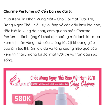
Charme Perfume gửi đến bạn ưu đãi 3:
Mua Kem Trị Nhăn Vùng Mắt – Cho Đôi Mắt Tươi Trẻ,
Rạng Ngời: Thấu hiểu sự lo lắng về các dấu hiệu lão hóa,
đặc biệt là vùng da nhạy cảm quanh mắt, Charme
Perfume dành tặng 01 chai xịt khoáng mát lạnh khi mua
kem trị nhăn vùng mắt của chúng tôi. Xịt khoáng giúp
cấp ẩm tức thì, làm dịu da và tăng cường hiệu quả của
kem trị nhăn, mang lại đôi mắt tươi trẻ và tràn đầy sức
sống.