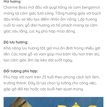
Mùi hương:
Charme Boss mở đầu với quýt hồng và cam bergamot
mang lại cảm giác tươi sáng. Tầng hương giữa với bạch
đậu khấu và tiêu tạo điểm nhấn ấm nồng. Lớp hương
cuối từ vani, gỗ đàn hương và hổ phách mang lại cảm
giác sâu lắng, cực kỳ phù hợp mùa đông.
Độ lưu hương:
Khả năng lưu hương tốt, giữ mùi ổn định trong nhiều giờ
liền. Các note gỗ và vani giúp mùi bám lâu hơn trên da,
tạo cảm giác ấm áp kéo dài suốt ngày.
Đối tượng phù hợp:
Phù hợp với nam trên 25 tuổi theo phong cách lịch lãm,
trưởng thành. Đây là lựa chọn lý tưởng cho công việc,
gặp gỡ đối tác hoặc các buổi hẹn quan trọng.