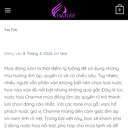
Bỏ
qua
0
nội
dung
TIN TỨC
Nước hoa Charme mùa đông ấm áp quyến
rũ – Top mùi nam tính cuốn hút
Đăng vào
8 Tháng 4, 2026
bởi
test
Mùa đông luôn là thời điểm lý tưởng để sử dụng những
mùi hương ấm áp, quyến rũ và có chiều sâu. Tuy nhiên,
nhiều người vẫn phân vân không biết nên chọn loại nước
hoa nào vừa đủ nổi bật nhưng không quá gắt. Đây là lúc
nước hoa Charme mùa đông ấm áp quyến rũ trở thành
lựa chọn đáng cân nhắc. Với các tone mùi gỗ, vani, hổ
phách hoặc gia vị, Charme mang đến cảm giác ấm áp
và nam tính rõ nét. Trong bài viết này, bạn sẽ khám phá
2 dòng nước hoa nổi bật, phù hợp cho mùa lạnh và dễ