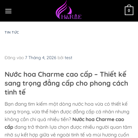
Bỏ
qua
0
nội
dung
TIN TỨC
Nước hoa Charme cao cấp – Thiết kế sang
trọng, mùi hương đẳng cấp
Đăng vào
7 Tháng 4, 2026
bởi
test
Nước hoa Charme cao cấp – Thiết kế
sang trọng đẳng cấp cho phong cách
tinh tế
Bạn đang tìm kiếm một dòng nước hoa vừa có thiết kế
sang trọng, vừa thể hiện được đẳng cấp cá nhân nhưng
không cần chi quá nhiều tiền?
Nước hoa Charme cao
cấp
đang trở thành lựa chọn được nhiều người quan tâm
nhờ sự kết hợp giữa vẻ ngoài tinh tế và mùi hương cuốn