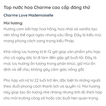
Top nước hoa Charme cao cấp đáng thử
Charme Love Mademoiselle
Mùi hương:
Hương cam kết hợp hoa hồng, hoa nhài và vanilla tạo
nên tổng thể ngọt ngào nhưng sâu lắng. Đây là kiểu mùi
mang phong cách sang trọng kiểu Pháp.
Khả năng lưu hương từ 8–12 giờ giúp sản phẩm phù hợp
cho cả ngày dài, từ đi làm đến gặp gỡ buổi tối. Đây là
mức lưu hương ấn tượng trong phân khúc, giữ mùi ổn
định và dễ chịu, không gây cảm giác nồng gắt.
Phù hợp với nữ từ 22 tuổi trở lên, đặc biệt là những người
theo đuổi phong cách thanh lịch và quyến rũ. Mùi hương
này giúp tạo ấn tượng nhẹ nhàng nhưng tinh tế, thích hợp
cho môi trường công sở hoặc các buổi hẹn quan trọng.