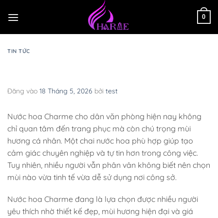
Bỏ
qua
0
nội
dung
TIN TỨC
Nước hoa Charme cho dân văn phòng
thanh lịch tinh tế
Đăng vào
18 Tháng 5, 2026
bởi
test
Nước hoa Charme cho dân văn phòng hiện nay không
chỉ quan tâm đến trang phục mà còn chú trọng mùi
hương cá nhân. Một chai nước hoa phù hợp giúp tạo
cảm giác chuyên nghiệp và tự tin hơn trong công việc.
Tuy nhiên, nhiều người vẫn phân vân không biết nên chọn
mùi nào vừa tinh tế vừa dễ sử dụng nơi công sở.
Nước hoa Charme đang là lựa chọn được nhiều người
yêu thích nhờ thiết kế đẹp, mùi hương hiện đại và giá