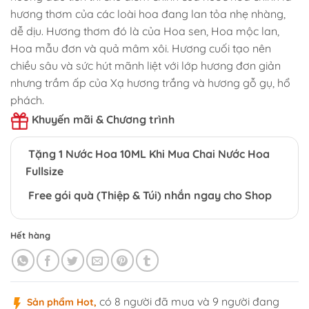
hương thơm của các loài hoa đang lan tỏa nhẹ nhàng,
dễ dịu. Hương thơm đó là của Hoa sen, Hoa mộc lan,
Hoa mẫu đơn và quả mâm xôi. Hương cuối tạo nên
chiều sâu và sức hút mãnh liệt với lớp hương đơn giản
nhưng trầm ấp của Xạ hương trắng và hương gỗ gụ, hổ
phách.
Khuyến mãi & Chương trình
Tặng 1 Nước Hoa 10ML Khi Mua Chai Nước Hoa
Fullsize
Free gói quà (Thiệp & Túi) nhắn ngay cho Shop
Hết hàng
có 8 người đã mua và 9 người đang
Sản phẩm Hot,