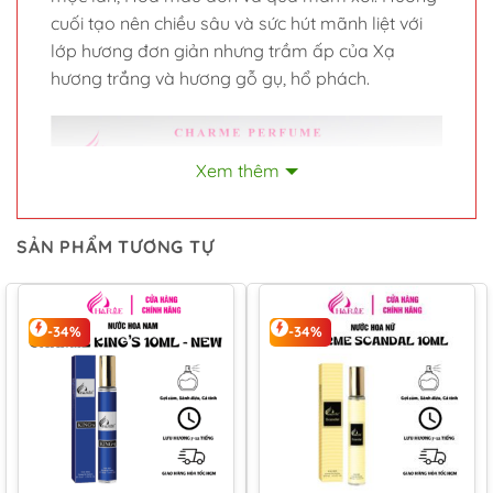
cuối tạo nên chiều sâu và sức hút mãnh liệt với
lớp hương đơn giản nhưng trầm ấp của Xạ
hương trắng và hương gỗ gụ, hổ phách.
Xem thêm
SẢN PHẨM TƯƠNG TỰ
-34%
-34%