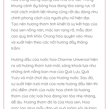
khung cảnh ấy bông hoa đang tỏa sáng rực rỡ
một cách mãnh liệt nhưng cũng rất dịu dàng như
chính phong cách của người phụ nữ hiện đại.
Tạo nên hương thơm tinh khiết là sự kết hợp của
hoa sen nồng nàn, mộc lan rạng rỡ, mẫu đơn
cao quý tinh khôi. Chúng hòa quyện vào nhau
và xuất hiện theo các nốt hương đầy thăng
trầm.
Hương đầu của nước hoa Charme Universal hiện
ra với hương thơm tươi mát, sảng khoái tựa như
những ánh nắng ban mai của Quả Lựu, Quả
Yuzu và một chút dịu của Hương nước. Sau đó,
sự xuất hiện tươi mát của note hương đầu tiên thì
chủ điểm chính của nước hoa chính là hương
thơm của các loài hoa đang lan tỏa nhẹ nhàng,
dễ dịu. Hương thơm đó là của Hoa sen, Hoa
mộc lan, Hoa mẫu đơn và quả mâm xôi. Hương