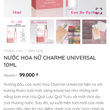
TRANG CHỦ
/
MINI SIZE
NƯỚC HOA NỮ CHARME UNIVERSAL
10ML
Giá
Giá
99.000
₫
150.000
₫
gốc
hiện
Hương đầu của nước hoa Charme Universal hiện ra với
là:
tại
hương thơm tươi mát, sảng khoái tựa như những ánh
150.000 ₫.
là:
99.000 ₫.
nắng ban mai của Quả Lựu, Quả Yuzu và một chút dịu
của Hương nước. Sau đó, sự xuất hiện tươi mát của note
hương đầu tiên thì chủ điểm chính của nước hoa chính là