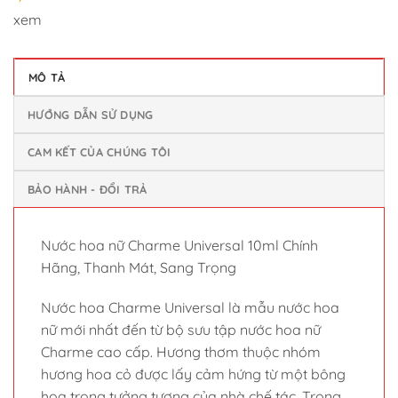
xem
MÔ TẢ
HƯỚNG DẪN SỬ DỤNG
CAM KẾT CỦA CHÚNG TÔI
BẢO HÀNH - ĐỔI TRẢ
Nước hoa nữ Charme Universal 10ml Chính
Hãng, Thanh Mát, Sang Trọng
Nước hoa Charme Universal là mẫu nước hoa
nữ mới nhất đến từ bộ sưu tập nước hoa nữ
Charme cao cấp. Hương thơm thuộc nhóm
hương hoa cỏ được lấy cảm hứng từ một bông
hoa trong tưởng tượng của nhà chế tác. Trong